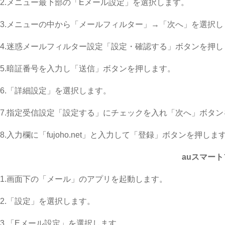
2.メニュー最下部の「Eメール設定」を選択します。
3.メニューの中から「メールフィルター」→「次へ」を選択
4.迷惑メールフィルター設定「設定・確認する」ボタンを押し
5.暗証番号を入力し「送信」ボタンを押します。
6.「詳細設定」を選択します。
7.指定受信設定「設定する」にチェックを入れ「次へ」ボタ
8.入力欄に「fujoho.net」と入力して「登録」ボタンを押しま
auスマー
1.画面下の「メール」のアプリを起動します。
2.「設定」を選択します。
3.「Eメール設定」を選択します。