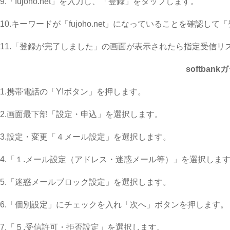
9.「fujoho.net」を入力し、「登録」をタップします。
10.キーワードが「fujoho.net」になっていることを確認し
11.「登録が完了しました」の画面が表示されたら指定受信リ
softba
1.携帯電話の「Y!ボタン」を押します。
2.画面最下部「設定・申込」を選択します。
3.設定・変更「４メール設定」を選択します。
4.「１.メール設定（アドレス・迷惑メール等）」を選択しま
5.「迷惑メールブロック設定」を選択します。
6.「個別設定」にチェックを入れ「次へ」ボタンを押します。
7.「５.受信許可・拒否設定」を選択します。