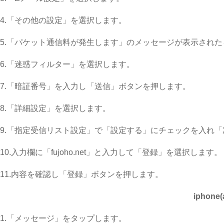
4.「その他の設定」を選択します。
5.「パケット通信料が発生します」のメッセージが表示され
6.「迷惑フィルター」を選択します。
7.「暗証番号」を入力し「送信」ボタンを押します。
8.「詳細設定」を選択します。
9.「指定受信リスト設定」で「設定する」にチェックを入れ
10.入力欄に「fujoho.net」と入力して「登録」を選択します。
11.内容を確認し「登録」ボタンを押します。
iphon
1.「メッセージ」をタップします。