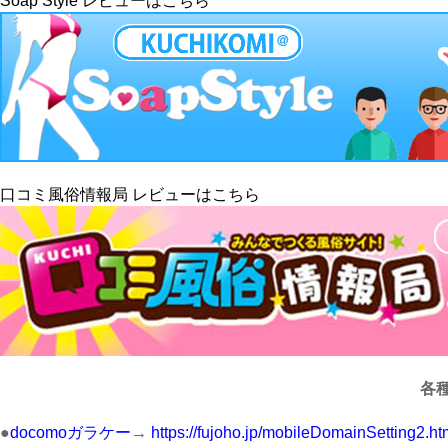
Soap Style レビューはこちら
口コミ風俗情報局 レビューはこちら
各
●
docomoガラケー
→
https://fujoho.jp/mobileDomainSetting2.