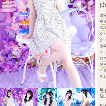
血
星
前
タ
タ
趣
チ
好
好
性
Ｂ
思
愛