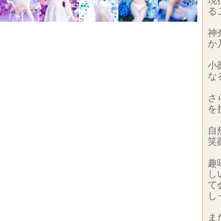
現
る
神
か
小
な
さ
を
自
笑
趣
し
て
し
ま