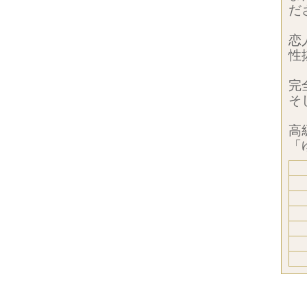
だ
恋
性
完
そ
高
「