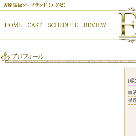
吉原高級ソープランド【ＥＸＥ】オフィシャルサイト
(歳)
血
星