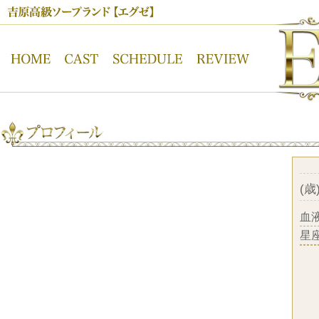
吉原高級ソープランド【ＥＸＥ】オフィシャルサイト
(歳)
血
星