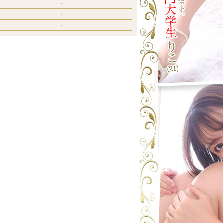
-
-
-