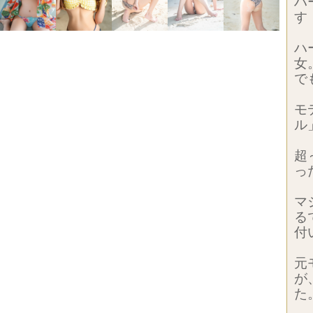
ハ
す
ハ
女
で
モ
ル
超
っ
マ
る
付
元
が
た