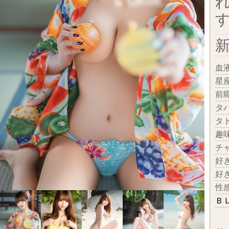
血
星
前
タ
タ
趣
チ
好
好
性
Ｂ