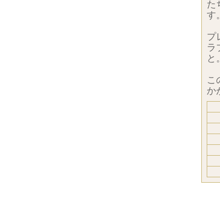
た
す
プ
ラ
と
こ
か