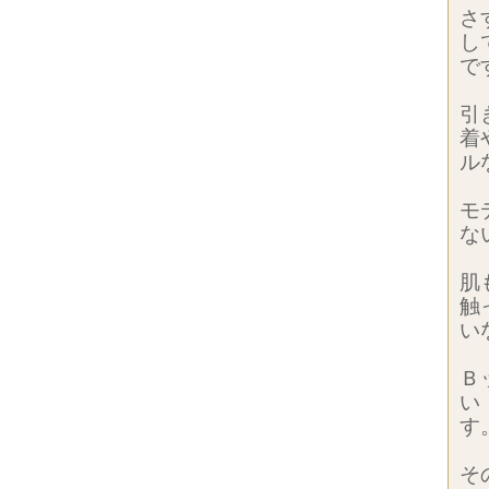
さ
し
で
引
着
ル
モ
な
肌
触
い
Ｂ
い
す
そ